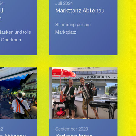
24
Juli 2024
ll
Markttanz Abtenau
n
Stimmung pur am
 Masken und tolle
Marktplatz
 Obertraun
22
September 2020